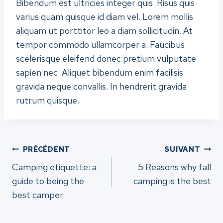
Bibendum est ultricies integer quis. Risus quis
varius quam quisque id diam vel. Lorem mollis
aliquam ut porttitor leo a diam sollicitudin. At
tempor commodo ullamcorper a. Faucibus
scelerisque eleifend donec pretium vulputate
sapien nec. Aliquet bibendum enim facilisis
gravida neque convallis. In hendrerit gravida
rutrum quisque.
Navigation
PRÉCÉDENT
SUIVANT
Camping etiquette: a
5 Reasons why fall
de
guide to being the
camping is the best
best camper
l’article