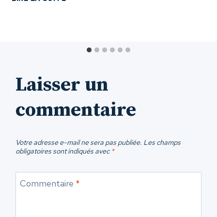
DO’S
AND
DON’TS
OF
CAMPING
WITH
DOGS
Laisser un
commentaire
Votre adresse e-mail ne sera pas publiée.
Les champs
obligatoires sont indiqués avec
*
Commentaire
*